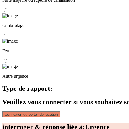
Fuite majeure ou rupture de canalisation
cambriolage
Feu
Autre urgence
Type de rapport:
Veuillez vous connecter si vous souhaitez
Connexion du portail de location
interroger & réponse liée à:
Urgence